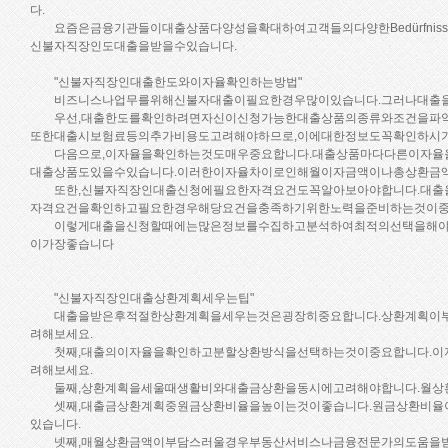
다.
요즘은금융기관들이대출상품다양성을확대하여고객들의다양한Bedürfni
신불자직장인도대출을받을수있습니다.
"신불자직장인대출한도와이자율확인하는방법"
비즈니스나업무를위해신불자대출이필요한경우많이있습니다.그러나대출을
우선,대출한도를확인하려면자신이신청가능한대출상품의종류와조건을파악해
또한대출시보험료등의추가비용도고려해야하므로,이에대한정보도꼭확인하시기
다음으로,이자율을확인하는것도매우중요합니다.대출상품마다다른이자율을
대출상품도있을수있습니다.이러한이자율차이로인해월이자금액이나총상환금액
또한,신불자직장인대출신청에필요한자격요건도꼭알아보아야합니다.대출을
자격요건을확인하고필요한경우해당요건을충족하기위한노력을준비하는것이중
이렇게대출을신청할때에는많은정보를수집하고분석하여최적의선택을해야합
이가장좋습니다
"신불자직장인대출상환계획세우는팁"
대출을받은후적절한상환계획을세우는것은굉장히중요합니다.상환계획이부
려해보세요.
첫째,대출의이자율을확인하고분할상환방식을선택하는것이중요합니다.이
려해보세요.
둘째,상환계획을세울때생활비와대출금상환을동시에고려해야합니다.월상환
셋째,대출금상환계획중원금상환비율을높이는것이좋습니다.원금상환비율
있습니다.
넷째,매월상환금액이부담스러울경우부동산서비스나금융전문가의도움을받