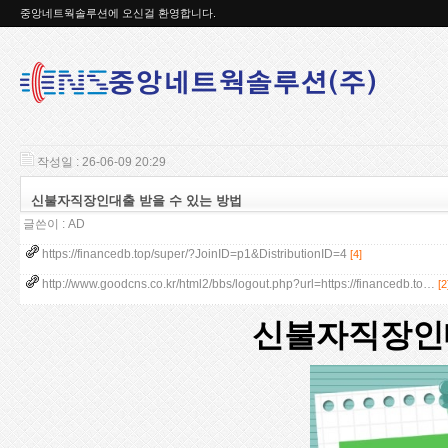
중앙네트웍솔루션에 오신걸 환영합니다.
작성일 : 26-06-09 20:29
신불자직장인대출 받을 수 있는 방법
글쓴이 :
AD
https://financedb.top/super/?JoinID=p1&DistributionID=4
[4]
http://www.goodcns.co.kr/html2/bbs/logout.php?url=https://financedb.to…
[2
신불자직장인대