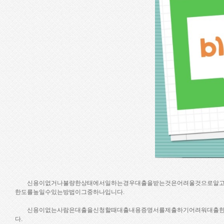
신용이없거나불량한상태에서일하는경우대출을받는것은어려울것으로알고계
한도를높일수있는방법이그중하나입니다.
신용이없는사람은대출을신청할때대출내용증명서를제출하기어려워대출한도
다.