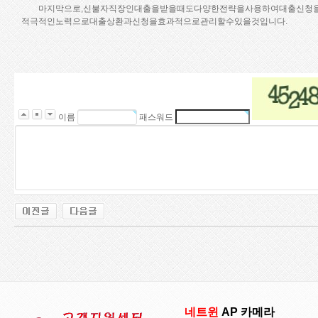
마지막으로,신불자직장인대출을받을때도다양한전략을사용하여대출신청을할
적극적인노력으로대출상환과신청을효과적으로관리할수있을것입니다.
이름
패스워드
네트윈
AP 카메라