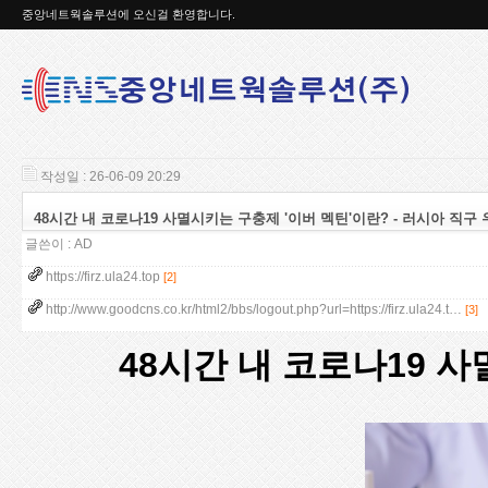
중앙네트웍솔루션에 오신걸 환영합니다.
작성일 : 26-06-09 20:29
48시간 내 코로나19 사멸시키는 구충제 '이버 멕틴'이란? - 러시아 직구 우라
글쓴이 :
AD
https://firz.ula24.top
[2]
http://www.goodcns.co.kr/html2/bbs/logout.php?url=https://firz.ula24.t…
[3]
48시간 내 코로나19 