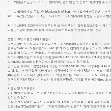
이버 멕틴은 치군군야바이러스, 말라리아, 결핵 및 암에 잠재적 치료제일 수 있다
핀란드 헬싱키대 및 독일 본대(University of Bonn) 메디칼센터 연구팀은 이
ian D Foy 연구팀은 이버멕틴이 5세 이하 소아에 말라리아 발생을 낮춘다고 발
캐나다 브리티시컬럼비아대 연구팀은 또 이버 멕틴이 결핵을 일으키는 박테리아를
피성난소암에 항암제와 함께 투여되면 치료 효과를 개선한다고 발표했다.
코로나19에 떠오른 이버 멕틴은?
코로나19는 SARS-CoV-2 바이러스로 인해 일어나며 급성호흡기증후군인 SAR
연구는 SARS-CoV 단백질에서 IMPα/β1에 대한 잠재적 역할을 밝혀냈다. IMPα/β
역할을 할 수 있다는 것이다. 이는 바이러스 세포가 몸 속에서 분할하는 것에 영
따라서 이버 멕틴의 핵수송억제활성(nuclear transport inhibitory activ
입(nuclear import) 및 HIV-1 복제를 억제하는 것으로 확인됐다.
연구팀은 코로나19 감염증에서 배양된 Australia/VIC01/2020 배양주를 vE
그 결과, 이버 멕틴을 투여한 세포의 상청액에 24시간 이내 RNA 바이러스는 93
48시간이 지나자 대조군에 비해 이버 멕틴 치료는 RNA 바이러스가 5000배 줄
연구팀은 "다른 RNA 바이러스와 유사하게 IMPα/β1 매개를 통해 핵수입(nucl
다.
치료법 및 부작용은?
이버 멕틴은 처방 약으로 구강으로 섭취하거나 피부에 바를 수 있다. 용량은 
일어날 수 있다.
가장 흔한 부작용은 ▲발진, 가려움증, 열 ▲두통, 어지러움, 근육통 ▲메스꺼움,
한편 식품의약품안전처는 이버 멕틴의 안전성이 입증되지 않아 "일반적으로 구충