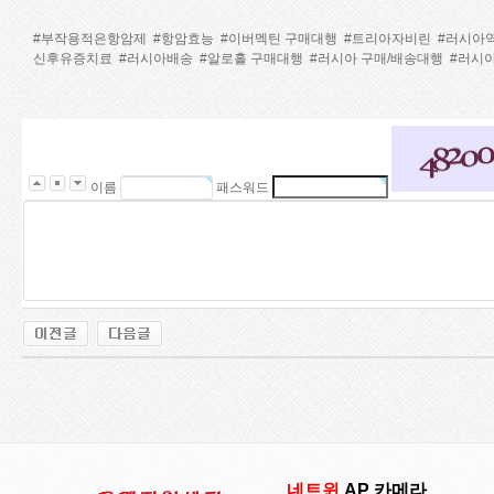
#부작용적은항암제
#항암효능
#이버멕틴 구매대행
#트리아자비린
#러시아
신후유증치료
#러시아배송
#알로홀 구매대행
#러시아 구매/배송대행
#러시아
이름
패스워드
네트윈
AP 카메라