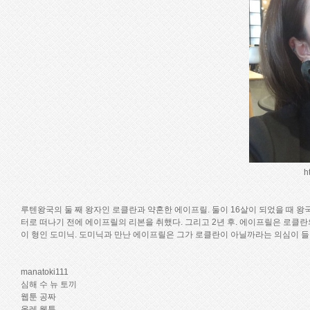
h
루텐왕국의 둘 째 왕자인 로클란과 약혼한 에이프릴. 둘이 16살이 되었을 때 왕
터로 떠나기 전에 에이프릴의 리본을 취했다. 그리고 2년 후. 에이프릴은 로클
이 형인 도미닉. 도미닉과 만난 에이프릴은 그가 로클란이 아닐까라는 의심이 들기
manatoki111
심해 수 뉴 토끼
웹툰 공짜
올레 웹툰