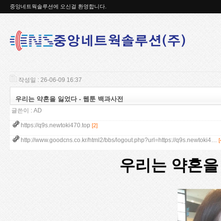
중앙네트웍솔루션에 오신걸 환영합니다.
작성일 : 26-06-09 16:37
우리는 약혼을 잃었다 - 웹툰 백과사전
글쓴이 :
AD
https://q9s.newtoki470.top
[2]
http://www.goodcns.co.kr/html2/bbs/logout.php?url=https://q9s.newtoki4…
[
우리는 약혼을 