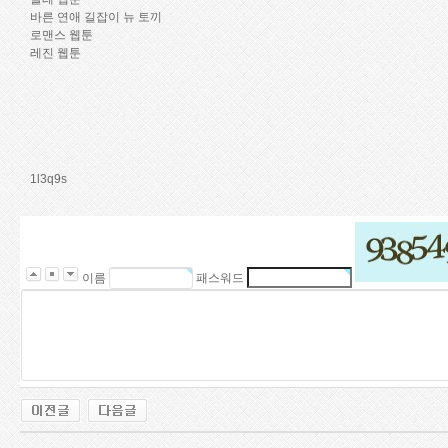
바른 연애 길잡이 뉴 토끼
로맨스 웹툰
레진 웹툰
1l3q9s
이름
패스워드