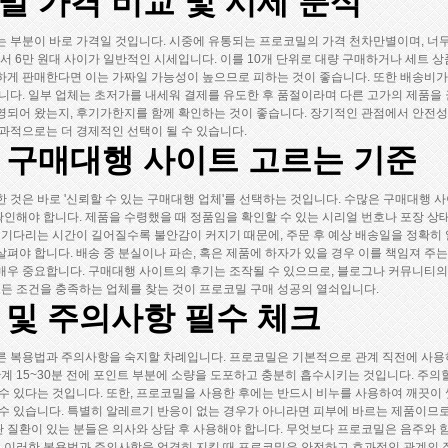
 가격 비교 및 시세 분석
 부분이 바로 가격일 것입니다. 시중에 유통되는 프로코밀의 가격 천차만별이며, 너무
에서 6만 원대 사이가 일반적인 시세입니다. 이를 10개 단위로 대량 구매하거나 세트 
렴하게 판매한다면 이는 가짜일 가능성이 높으므로 피하는 것이 좋습니다. 또한 배송비가
니다. 일부 업체는 초저가를 내세워 결제를 유도한 후 품절이라며 다른 고가의 제품을
영되어 왔는지, 후기가한지를 함께 확인하는 것이 좋습니다. 장기적인 관점에서 안전
과적으로는 더 경제적인 선택이 될 수 있습니다.
 구매대행 사이트 고르는 기준
 것은 바로 '신뢰할 수 있는 구매대행 업체'를 선택하는 것입니다. 수많은 구매대행 
확인해야 합니다. 제품을 수령했을 때 정품임을 확인할 수 있는 시리얼 번호나 포장 상태
 기다리는 시간이 길어질수록 불안감이 커지기 때문에, 주문 후 예상 배송일을 정확히
 살펴야 합니다. 배송 중 분실이나 파손, 혹은 제품에 하자가 있을 경우 이를 책임져 주
매우 중요합니다. 구매대행 사이트의 후기는 조작될 수 있으므로, 블로그나 커뮤니티의
모든 조건을 충족하는 업체를 찾는 것이 프로코밀 구매 성공의 열쇠입니다.
 및 주의사항 필수 체크
른 복용법과 주의사항을 숙지할 차례입니다. 프로코밀은 기본적으로 관계 직전에 사용하
관계 15~30분 전에 포인트 부분에 소량을 도포하고 충분히 흡수시키는 것입니다. 주의
수 있다는 것입니다. 또한, 프로코밀을 사용한 후에는 반드시 비누를 사용하여 깨끗이
수 있습니다. 특별히 알레르기 반응이 없는 경우가 아니라면 피부에 바르는 제품이므로
혈관 질환이 있는 분들은 의사와 상담 후 사용해야 합니다. 무엇보다 프로코밀은 음주와
. 이러한 복용법과 주의사항을 엄격히 지킬 때 프로코밀은 안전하고 효과적인 관계의 