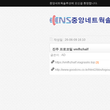
중앙네트웍솔루션에 오신걸 환영합니다.
작성일 : 26-06-09 16:10
진주 프로코밀 vmfhzhalf
글쓴이 :
AD
https://vmfhzhalf.viagrasilo.top
[3]
http://www.goodcns.co.kr/html2/bbs/logou