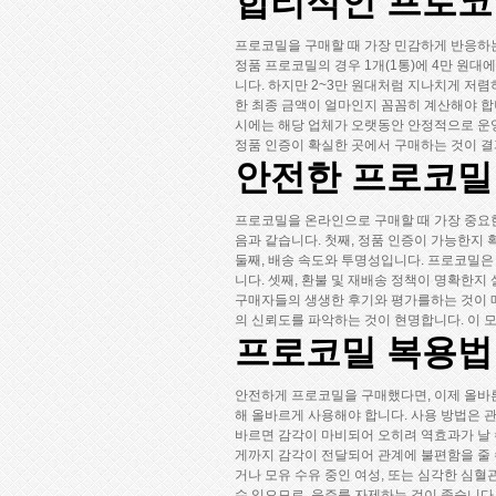
합리적인 프로코밀
프로코밀을 구매할 때 가장 민감하게 반응하는
정품 프로코밀의 경우 1개(1통)에 4만 원대
니다. 하지만 2~3만 원대처럼 지나치게 저
한 최종 금액이 얼마인지 꼼꼼히 계산해야 합
시에는 해당 업체가 오랫동안 안정적으로 운
정품 인증이 확실한 곳에서 구매하는 것이 결
안전한 프로코밀
프로코밀을 온라인으로 구매할 때 가장 중요한
음과 같습니다. 첫째, 정품 인증이 가능한지 
둘째, 배송 속도와 투명성입니다. 프로코밀은
니다. 셋째, 환불 및 재배송 정책이 명확한지
구매자들의 생생한 후기와 평가를하는 것이 
의 신뢰도를 파악하는 것이 현명합니다. 이 
프로코밀 복용법
안전하게 프로코밀을 구매했다면, 이제 올바
해 올바르게 사용해야 합니다. 사용 방법은 
바르면 감각이 마비되어 오히려 역효과가 날 
게까지 감각이 전달되어 관계에 불편함을 줄 
거나 모유 수유 중인 여성, 또는 심각한 심
수 있으므로, 음주를 자제하는 것이 좋습니다