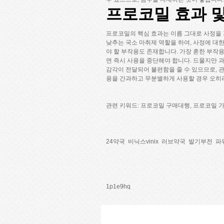
프로코밀 효과 
프로코밀의 핵심 효과는 이름 그대로 사정을 
낮추는 국소 마취제 역할을 하여, 사정에 대
야 할 부작용도 존재합니다. 가장 흔한 부작
면 즉시 사용을 중단해야 합니다. 드물지만 
감각이 전달되어 불편함을 줄 수 있으므로, 
용을 간과하고 무분별하게 사용할 경우 오히려
관련 키워드:
프로코밀 구매대행, 프로코밀 가
24약국
비닉스vinix
러브약국
발기부전
파
1p1e9hq