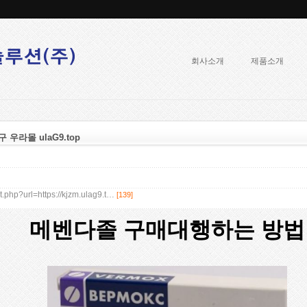
회사소개
제품소개
우라몰 ulaG9.top
t.php?url=https://kjzm.ulag9.t…
[139]
메벤다졸 구매대행하는 방법