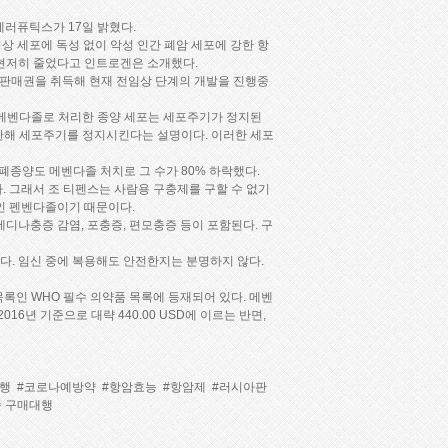
 세러퓨틱스가 17일 밝혔다.
정상 세포에 독성 없이 악성 인간 폐암 세포에 강한 항
 현저히 줄었다고 인트로겐은 소개했다.
판매권을 취득해 현재 전임상 단계의 개발을 진행중
, 메벤다졸로 처리한 종양 세포는 세포주기가 정지된
을 교란해 세포주기를 정지시킨다는 설명이다. 이러한 세포
폐종양도 메벤다졸 처치로 그 수가 80% 하락했다.
. 그래서 조 티펜스는 사람용 구충제를 구할 수 없기
인 펜벤다졸이기 때문이다.
 메디나충증 감염, 포충증, 편모충증 등이 포함된다. 구
다. 임신 중에 복용해도 안전한지는 분명하지 않다.
록인 WHO 필수 의약품 목록에 등재되어 있다. 메벤
016년 기준으로 대략 440.00 USD에 이르는 반면,
대행
#코로나예방약
#항암효능
#항암제
#러시아판
 구매대행