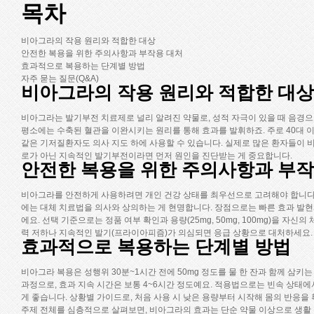
목차
비아그라의 작용 원리와 적합한 대상
안전한 복용을 위한 주의사항과 부작용 대처
효과적으로 복용하는 단계별 방법
자주 묻는 질문(Q&A)
비아그라의 작용 원리와 적합한 대상
비아그라는 발기부전 치료제로 널리 알려진 약물로, 성적 자극이 있을 때 음경으
평소에는 수축된 혈관을 이완시키는 원리를 통해 효과를 발휘하죠. 주로 40대 
같은 기저질환자도 의사 지도 하에 사용할 수 있습니다. 실제로 많은 환자들이 
로가 아닌 지속적인 발기부전이라면 먼저 원인을 진단받는 게 중요합니다.
안전한 복용을 위한 주의사항과 부작
비아그라를 안전하게 사용하려면 개인 건강 상태를 최우선으로 고려해야 합니다. 
에는 대체 치료법을 의사와 상의하는 게 현명합니다. 장점으로는 빠른 효과 발현
에요. 선택 기준으로는 정품 여부 확인과 용량(25mg, 50mg, 100mg)을 
력 저하나 지속적인 발기(프라이아피즘)가 의심되면 응급 상황으로 대처하세요. 
효과적으로 복용하는 단계별 방법
비아그라 복용은 성행위 30분~1시간 전에 50mg 정도를 물 한 잔과 함께 삼
과정으로, 효과 지속 시간은 보통 4~6시간 정도예요. 적용법으로는 빈속 상태에
게 좋습니다. 상황별 가이드로, 처음 사용 시 낮은 용량부터 시작해 몸의 반응을
주제 전체를 심층적으로 살펴보면, 비아그라의 효과는 단순 약물 이상으로 생활 