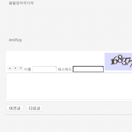
팔팔정약국가격
4m35zg
이름
패스워드