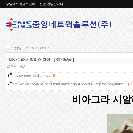
중앙네트웍솔루션에 오신걸 환영합니다.
작성일 : 26-05-21 08:02
비아그라 시알리스 차이 - [ 성인약국 ]
글쓴이 :
AD
https://homy.tldkffltm.top
[3]
http://www.goodcns.co.kr/html2/bbs/logout.php?url=https://homy.tldkffl…
[2]
비아그라 시알리