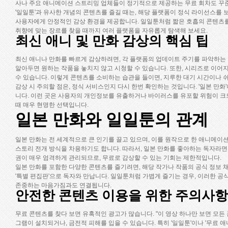
사나 주요 애니메이션 스트리밍 업체들이 정기적으로 제공하는 무료 회차도 꾸준
'일일툰'과 유사한 개념의 콘텐츠를 즐길 때는, 해당 플랫폼이 정식 라이선스를
사용자에게 안정적인 감상 환경을 제공합니다. 일일툰처럼 짧은 호흡의 콘텐츠를 
취향에 맞는 장르를 찾을 때까지 여러 플랫폼을 자유롭게 탐색해 보세요.
최신 애니 및 만화 감상의 핵심 팁
최신 애니나 만화를 빠르게 감상하려면, 각 플랫폼의 업데이트 주기를 파악하는
알아두면 원하는 작품을 놓치지 않고 시청할 수 있습니다. 또한, 시리즈로 이어지
수 있습니다. 이렇게 콘텐츠를 소비하는 습관을 들이면, 지루한 대기 시간이나 
감상 시 주의할 점은, 정식 서비스인지 다시 한번 확인하는 것입니다. '일본 만화
니다. 이런 곳은 사용자의 개인정보를 유출하거나 바이러스를 유포할 위험이 크므
때 매우 현명한 선택입니다.
일본 만화와 일일툰의 관계
일본 만화는 전 세계적으로 큰 인기를 끌고 있으며, 이를 원작으로 한 애니메이
스토리 전개 방식을 차용하기도 합니다. 따라서, 일본 만화를 좋아하는 독자라면
권이 매우 엄격하게 관리되므로, 무료로 감상할 수 있는 기회는 제한적입니다.
일본 만화를 포함한 다양한 콘텐츠를 즐기려면, 해당 작가나 작품의 공식 정보 채널
'특별 편집판'으로 독자와 만납니다. 일일툰처럼 가볍게 즐기는 경우, 이러한 
존중하는 마음가짐과도 연결됩니다.
안전한 콘텐츠 이용을 위한 주의사항
무료 콘텐츠를 찾다 보면 유혹적인 광고가 많습니다. "이 영상 하나만 보면 모든
그램이 설치되거나, 금전적 피해를 입을 수 있습니다. 특히 '일일툰'이나 '무료 