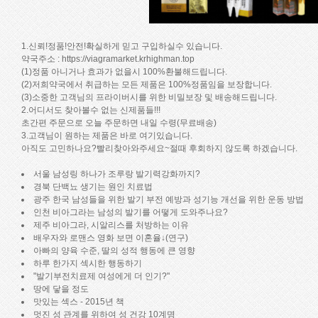
1.신뢰!정품!안전!확실하게 믿고 구입하실수 있습니다.
약국주소 :
https://viagramarket.krhighman.top
(1)정품 아니거나 효과가 없을시 100%환불해드립니다.
(2)저희약국에서 취급하는 모든 제품은 100%정품임을 보장합니다.
(3)소중한 고객님의 프라이버시를 위한 비밀보장 및 배송해드립니다.
2.어디서도 찾아볼수 없는 신제품들!!!
초간편 주문으로 오늘 주문하면 내일 수령(무료배송)
3.고객님이 원하는 제품은 바로 여기있습니다.
아직도 고민하나요?빨리찾아와주세요~절때 후회하지 않도록 하겠습니다.
서울 남성링 하나가 조루랑 발기력강화까지?
경북 단백뇨 생기는 원인 치료법
광주 한국 남성들을 위한 발기 부전 예방과 성기능 개선을 위한 운동 방법
인천 비아그라는 남성의 발기를 어떻게 도와주나요?
제주 비아그라, 시알리스를 처방하는 이유
배우자와 로맨스 영화 보면 이혼율↓(연구)
아빠의 양육 수준, 딸의 성적 행동에 큰 영향
하루 한가지 섹시한 행동하기
"발기부전치료제 여성에게 더 인기?"
땅에 닿을 정도
맛있는 섹스 - 2015년 책
멋진 성 관계를 위하여 성 건강 10계명