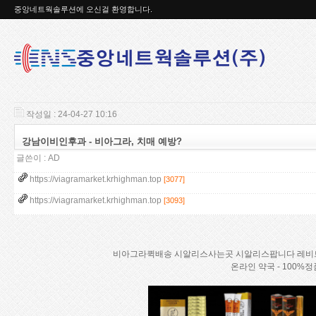
중앙네트웍솔루션에 오신걸 환영합니다.
작성일 : 24-04-27 10:16
강남이비인후과 - 비아그라, 치매 예방?
글쓴이 :
AD
https://viagramarket.krhighman.top
[3077]
https://viagramarket.krhighman.top
[3093]
비아그라퀵배송 시알리스사는곳 시알리스팝니다 레비
온라인 약국 - 100