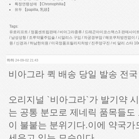
특정연령성애 【Chronophilia】
유두 【papilla, 乳頭】
Tags:
유로리프트 / 정품센트립판매 / 비아그라종류 / 드래곤아이코스맥스3 판매사이트 
/ 남성성형 / 조루약물주입술 / 시알리스 구입 / 자궁경부암 / 해포쿠처방전없이 /
원 / 신경과 / 하남한의원 / 미국정품프­릴리지처방 / 진주양구진 / 비 달리 스타 
하하
24-09-02 21:43
비아그라 퀵 배송 당일 발송 전국
오리지널 `비아그라`가 발기약 
는 공통 분모로 제네릭 품목들도
이 불붙는 분위기다.이에 약국가
세우고 있는 모습이다.