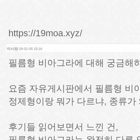
https://19moa.xyz/
이사랑
26-01-05 15:16
필름형 비아그라에 대해 궁금해하
요즘 자유게시판에서 필름형 비아
정제형이랑 뭐가 다르냐, 종류가 
후기들 읽어보면서 느낀 건,
필름형 비아그라는 완전히 다른