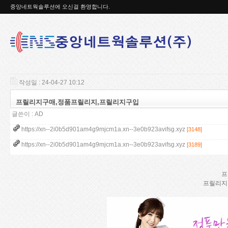
중앙네트웍솔루션에 오신걸 환영합니다.
작성일 : 24-04-27 10:12
프릴리지구매,정품프릴리지,프릴리지구입
글쓴이 :
AD
https://xn--2i0b5d901am4g9mjcm1a.xn--3e0b923avifsg.xyz
[3148]
https://xn--2i0b5d901am4g9mjcm1a.xn--3e0b923avifsg.xyz
[3189]
프
프릴리지