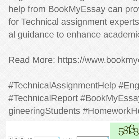
4
help from BookMyEssay can prov
4
8
2
for Technical assignment experts
5
0
al guidance to enhance academi
2
0
3
2
Read More:
https://www.bookmy
8
7
2
9
5
#TechnicalAssignmentHelp #Eng
2
2
#TechnicalReport #BookMyEssay
9
1
3
gineeringStudents #HomeworkHe
0
2
5
1
1