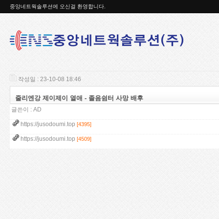
중앙네트웍솔루션에 오신걸 환영합니다.
작성일 : 23-10-08 18:46
줄리엔강 제이제이 열애 - 졸음쉼터 사망 배후
글쓴이 :
AD
https://jusodoumi.top
[4395]
https://jusodoumi.top
[4509]
4
9
9
1
1