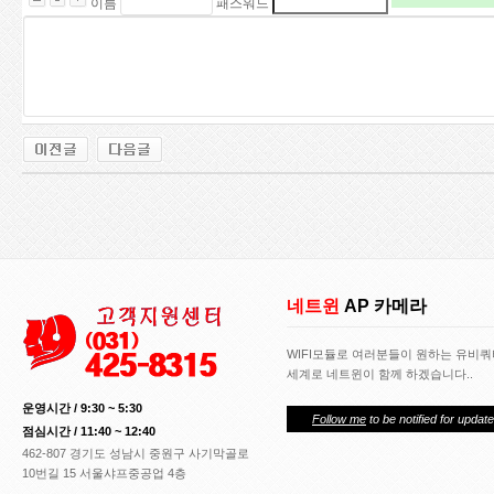
이름
패스워드
0
2
9
1
2
0
9
1
1
9
2
5
2
2
2
6
네트윈
AP 카메라
2
1
WIFI모듈로 여러분들이 원하는 유비
9
세계로 네트윈이 함께 하겠습니다..
7
1
운영시간 / 9:30 ~ 5:30
Follow me
to be notified for update
3
점심시간 / 11:40 ~ 12:40
4
462-807 경기도 성남시 중원구 사기막골로
0
10번길 15 서울샤프중공업 4층
1