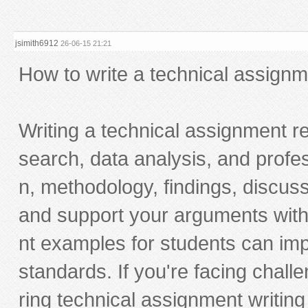
4
1
5
3
jsimith6912
26-06-15 21:21
2
1
How to write a technical assignm
1
0
8
6
Writing a technical assignment re
9
7
2
search, data analysis, and profes
4
7
n, methodology, findings, discus
3
1
and support your arguments wit
9
7
nt examples for students can imp
8
9
1
standards. If you're facing chal
4
1
ring technical assignment writin
0