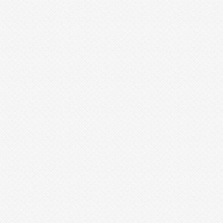
출
후
기
1
8
모
아
q
l
d
k
a
h
f
미
페
프
리
스
톤
h
e
a
l
t