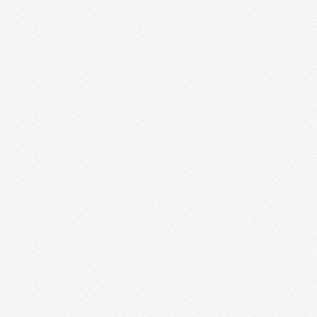
i
l
o
m
i
f
e
8
k
a
j
i
n
o
강
직
도
올
리
는
법
무
료
만
남