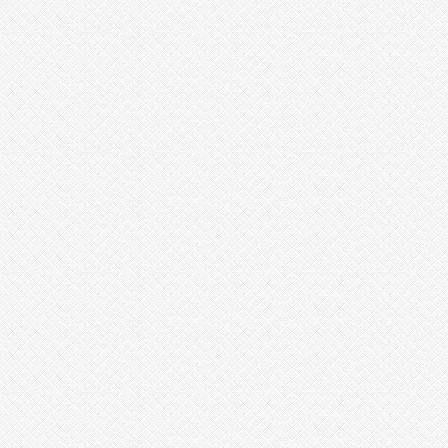
v
i
a
m
e
2
만
남
사
이
트
순
위
강
직
도
올
리
는
법
링
크
1
1
4