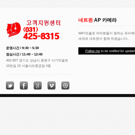
h
d
i
네트윈
AP 카메라
r
r
n
WIFI모듈로 여러분들이 원하는 유비
r
세계로 네트윈이 함께 하겠습니다..
m
o
운영시간 / 9:30 ~ 5:30
Follow me
to be notified for update
n
점심시간 / 11:40 ~ 12:40
e
462-807 경기도 성남시 중원구 사기막골로
y
10번길 15 서울샤프중공업 4층
p
r
i
m
e
v
i
a
n
e
w
s
g