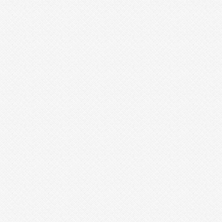
어
플
t
l
r
h
f
d
i
r
r
n
r
k
o
r
e
a
v
i
a
g
r
a
대