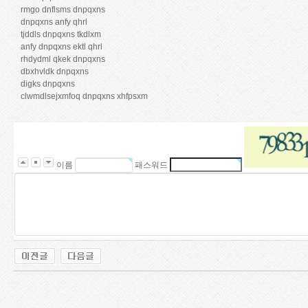
rmgo dnflsms dnpqxns
dnpqxns anfy qhrl
tjddls dnpqxns tkdlxm
anfy dnpqxns ektl qhrl
rhdydml qkek dnpqxns
dbxhvldk dnpqxns
digks dnpqxns
clwmdlsejxmfoq dnpqxns xhfpsxm
m
i
f
e
k
이름
패스워드
r.
c
o
m
미
프
블
로
그
a
l
t