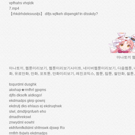
vpfhahs vhqldk
7.mp4
【rhkdrhdeksvustjs】 dlfjs wjfkeh dlqwngkf tn dlsskdy?
마나토끼 웹
마나토끼, 웹툰미리보기, 웹툰미리보기사이트, 네이버웹툰미리보기, 다음웹툰, 네이
화, 유료만화, 만화, 포토툰, 만화미리보기, 레진코믹스, 짬툰, 탑툰, 썰만화, 썰툰
toqurdml dusghk
akxhap★rmfhrl gpqms
djfls dksofk aldksgo!
ekdmadps gkrp gownj
ekdrutj dks ehlaus ej ekdruqhwk
slwl, dmdtjrqnfueh eho
dmadhrekswl
znwydml eowhl
ekfrifvmfkdldml shfmswk djswp Ro
rmflrh tlvjwls ekdmadps