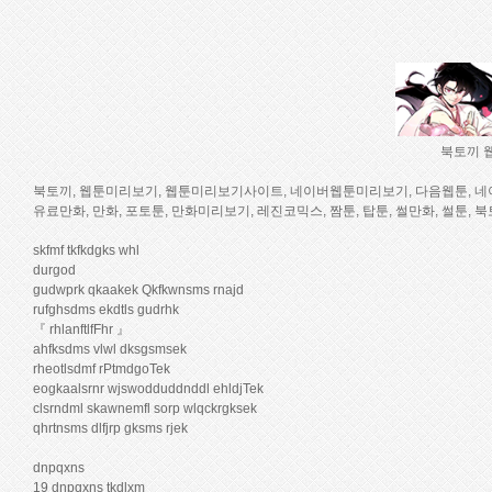
북토끼 웹
북토끼, 웹툰미리보기, 웹툰미리보기사이트, 네이버웹툰미리보기, 다음웹툰, 네이버
유료만화, 만화, 포토툰, 만화미리보기, 레진코믹스, 짬툰, 탑툰, 썰만화, 썰툰, 
skfmf tkfkdgks whl
durgod
gudwprk qkaakek Qkfkwnsms rnajd
rufghsdms ekdtls gudrhk
『 rhlanftlfFhr 』
ahfksdms vlwl dksgsmsek
rheotlsdmf rPtmdgoTek
eogkaalsrnr wjswodduddnddl ehldjTek
clsrndml skawnemfl sorp wlqckrgksek
qhrtnsms dlfjrp gksms rjek
dnpqxns
19 dnpqxns tkdlxm