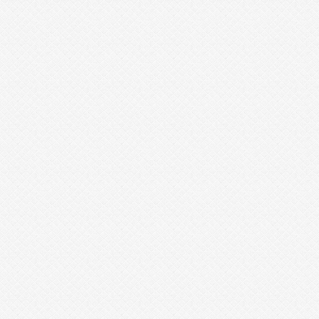
y
e
o
n
g
m
a
미
프
진
코
리
아
m
i
k
o
1
1
4
미
소
약
국