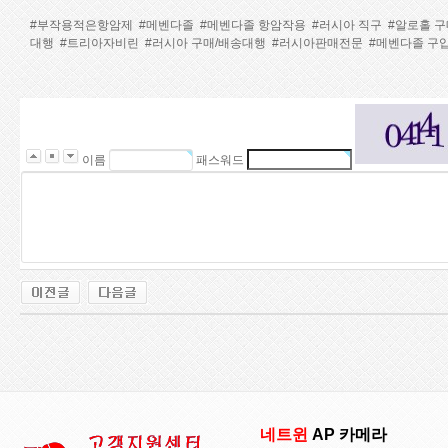
#부작용적은항암제
#메벤다졸
#메벤다졸 항암작용
#러시아 직구
#알로홀 
대행
#트리아자비린
#러시아 구매/배송대행
#러시아판매전문
#메벤다졸 구
이름
패스워드
네트윈
AP 카메라