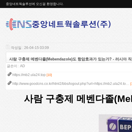
중앙네트웍솔루션에 오신걸 환영합니다.
작성일 : 26-04-15 03:09
사람 구충제 메벤다졸(Mebendazole)도 항암효과가 있는가? - 러시아 직구
글쓴이 :
AD
https://mb2.ula24.top
[10]
http://www.goodcns.co.kr/html2/bbs/logout.php?url=https://mb2.ula24.to…
[
사람 구충제 메벤다졸(Meb