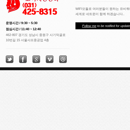
WIFI모듈로 여러분들이 원하는 유비
세계로 네트윈이 함께 하겠습니다..
운영시간 / 9:30 ~ 5:30
Follow me
to be notified for update
점심시간 / 11:40 ~ 12:40
462-807 경기도 성남시 중원구 사기막골로
10번길 15 서울샤프중공업 4층