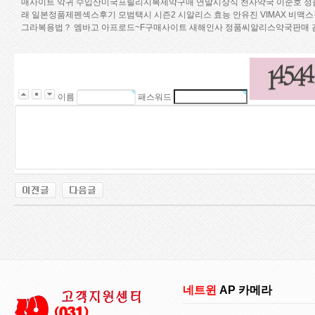
매사이트
악귀
수입산미국프­릴리지복제약구매
연말시상식
천사약국
이준호
정
래
일본정품제펜섹스후기
모범택시 시즌2
시알리스 효능
안유진
VIMAX 비맥
그라복용법？
엠바고
아프로드~F구매사이트
새해인사
정품씨­알리스약국판매
이름
패스워드
네트윈
AP 카메라