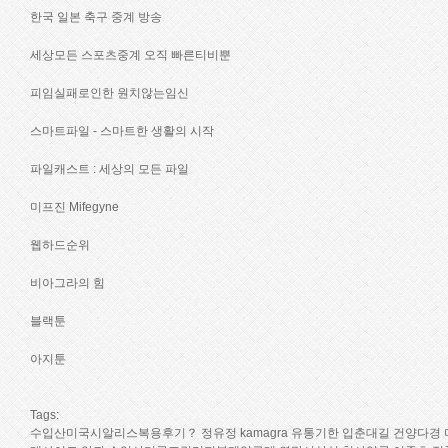
한국 일본 축구 중계 방송
세상모든 스포츠중계 오직 빠른티비뿐
피임실패로인한 원치않는임신
스마트파일 - 스마트한 생활의 시작
파일캐스트 : 세상의 모든 파일
미프진 Mifegyne
웹하드순위
비아그라의 힘
블랙툰
아지툰
Tags:
수입산미국시­알리스복용후기？
정유정
kamagra 유통기한
입춘대길 건양다경