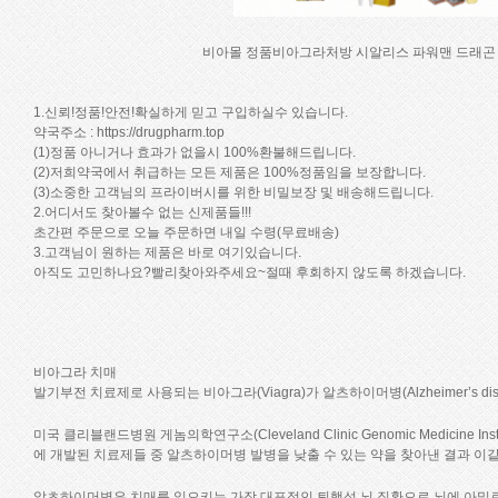
비아몰
정품비아그라처방
시알리스
파워맨
드래곤
1.신뢰!정품!안전!확실하게 믿고 구입하실수 있습니다.
약국주소 :
https://drugpharm.top
(1)정품 아니거나 효과가 없을시 100%환불해드립니다.
(2)저희약국에서 취급하는 모든 제품은 100%정품임을 보장합니다.
(3)소중한 고객님의 프라이버시를 위한 비밀보장 및 배송해드립니다.
2.어디서도 찾아볼수 없는 신제품들!!!
초간편 주문으로 오늘 주문하면 내일 수령(무료배송)
3.고객님이 원하는 제품은 바로 여기있습니다.
아직도 고민하나요?빨리찾아와주세요~절때 후회하지 않도록 하겠습니다.
비아그라 치매
발기부전 치료제로 사용되는 비아그라(Viagra)가 알츠하이머병(Alzheimer’s d
미국 클리블랜드병원 게놈의학연구소(Cleveland Clinic Genomic Medicine 
에 개발된 치료제들 중 알츠하이머병 발병을 낮출 수 있는 약을 찾아낸 결과 이
알츠하이머병은 치매를 일으키는 가장 대표적인 퇴행성 뇌 질환으로 뇌에 아밀로