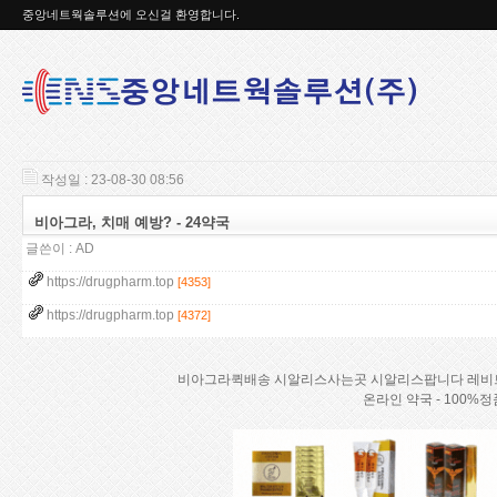
중앙네트웍솔루션에 오신걸 환영합니다.
작성일 : 23-08-30 08:56
비아그라, 치매 예방? - 24약국
글쓴이 :
AD
https://drugpharm.top
[4353]
https://drugpharm.top
[4372]
비아그라퀵배송 시알리스사는곳 시알리스팝니다 레비
온라인 약국 - 100