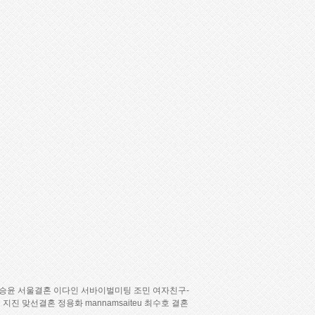
승윤
서­울­결­혼
이다인
서바이벌미팅
조민
여­자­친­구­
 지진
맞선결혼
정용화
mannamsaiteu
최수호
결혼