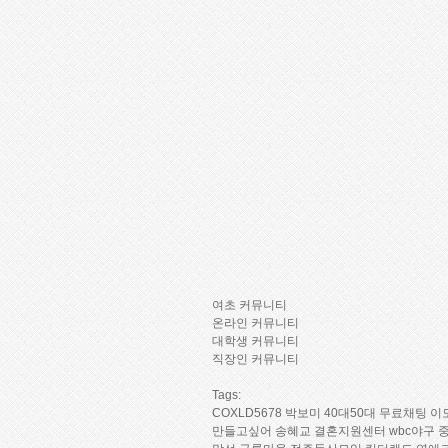
여초 커뮤니티
온라인 커뮤니티
대학생 커뮤니티
직장인 커뮤니티
Tags:
C­O­X­L­D­5­6­7­8
박보미
40대50대 무료채팅
이
만­들­고­싶­어
송혜교
결­혼­지­원­센­터
wbc야구 