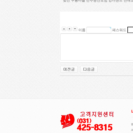
맞선
구룡마을
전­주­등­산­모­임
킹더랜드
연애
이름
패스워드