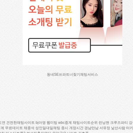
동네SE쓰파트너찾기채팅서비스
도연
건전한채팅사이트
bj아영
웹­미­팅
wbc중계
채­팅­사­이­트­순­위
런닝맨
크루즈파티
강
중계
무료데이트
채종석
성­인­일­대­일­채­팅
증시 개장시간
경­남­만­남
서유정
낯선사람
터키