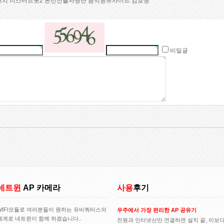
코치
미스터트롯2 본선진출자명단
음­악­공­유­사­이­트
김호중
비밀글
네트윈
AP 카메라
사용
후기
WIFI모듈로 여러분들이 원하는 유비쿼터스의
우주에서 가장 편리한 AP 공유기
세계로 네트윈이 함께 하겠습니다..
전원과 인터넷선만 연결하면 설치 끝, 이보