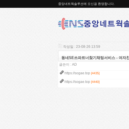
중앙네트웍솔루션에 오신걸 환영합니다.
작성일 : 23-08-26 13:59
동네SE쓰파트너찾기채팅서비스 - 여자
글쓴이 :
AD
https://sogae.top
[4435]
https://sogae.top
[4440]