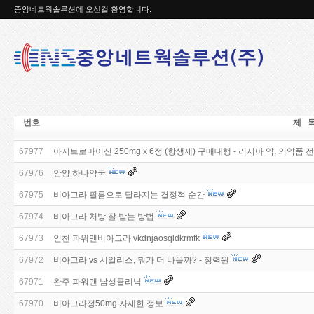
중앙네트웍솔루션에 오신걸 환영합니다.
번호
제 
67977
아지트로마이신 250mg x 6정 (항생제) 구매대행 - 러시아 약, 의약품
67976
안양 하나약국
67975
비아그라 필름으로 달라지는 결정적 순간
67974
비아그라 처방 잘 받는 방법
67973
인천 파워맨비아그라 vkdnjaosqldkrmfk
67972
비아그라 vs 시알리스, 뭐가 더 나을까? - 정력원
67971
완주 파워맨 남성클리닉
67970
비아그라정50mg 자세한 정보