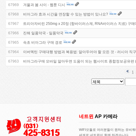
67969
겨울과 봄 사이 - 웹툰 디시
67968
비아그라 효과 시간을 연장할 수 있는 방법이 있나요?
67967
트리아자비린 250mg x 20정 (항바이러스제, RNA바이러스 치료) 구매대
67966
진해 일품약국 - 일품약국
67965
속초 비아그라 구매 경로
67964
이버멕틴 구매대행 방법과 복용법: 알아두어야 할 모든 것 - 러시아 직구 우
67963
비아그라구매 모바일 알아두면 도움이 되는 웹사이트 종합정보공유편 (2
1
네트윈
AP 카메라
WIFI모듈로 여러분들이 원하는 유비
세계로 네트윈이 함께 하겠습니다..