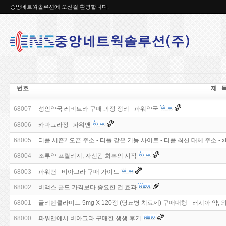
중앙네트웍솔루션에 오신걸 환영합니다.
번호
제 
68007
성인약국 레비트라 구매 과정 정리 - 파워약국
68006
카마그라정--파워맨
68005
티플 시즌2 오픈 주소 - 티플 같은 기능 사이트 - 티플 최신 대체 주소 - xl
68004
조루약 프릴리지, 자신감 회복의 시작
68003
파워맨 - 비아그라 구매 가이드
68002
비맥스 골드 가격보다 중요한 건 효과
68001
글리벤클라미드 5mg X 120정 (당뇨병 치료제) 구매대행 - 러시아 약,
68000
파워맨에서 비아그라 구매한 생생 후기