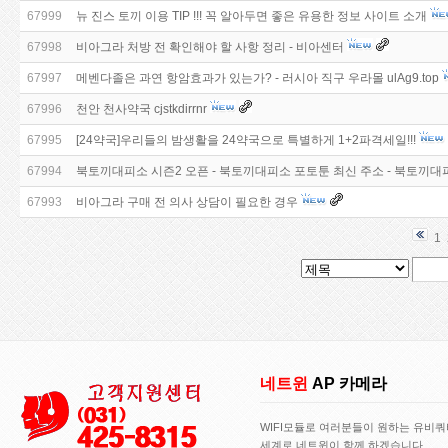
67999
뉴 진스 토끼 이용 TIP !!! 꼭 알아두면 좋은 유용한 정보 사이트 소개
67998
비아그라 처방 전 확인해야 할 사항 정리 - 비아센터
67997
메벤다졸은 과연 항암효과가 있는가? - 러시아 직구 우라몰 ulAg9.top
67996
천안 천사약국 cjstkdirrnr
67995
[24약국]우리들의 밤생활을 24약국으로 특별하게 1+2파격세일!!!
67994
북토끼대피소 시즌2 오픈 - 북토끼대피소 포토툰 최신 주소 - 북토끼대
67993
비아그라 구매 전 의사 상담이 필요한 경우
1
네트윈
AP 카메라
WIFI모듈로 여러분들이 원하는 유비
세계로 네트윈이 함께 하겠습니다..