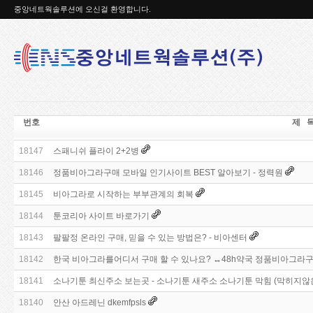
중앙네트웍솔루션에 오신걸 환영합니다.
번호
제 
18147
스패니쉬 플라이 2+2병
18146
정품비아그라구매 모바일 인기사이트 BEST 알아보기 - 정력원
18145
비아그라로 시작하는 부부관계의 회복
18144
툰코리아 사이트 바로가기
18143
팔팔정 온라인 구매, 믿을 수 있는 방법은? - 비아센터
18142
한국 비아그라를어디서 구매 할 수 있나요? ↔48h약국 정품비아그라구
18141
소나기툰 최신주소 보는곳 - 소나기툰 새주소 소나기툰 막힘 (막히지않
18140
안산 아드레닌 dkemfpsls