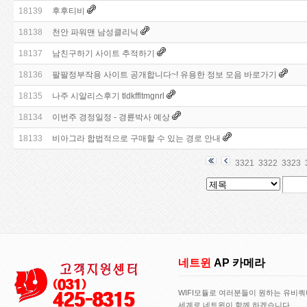
18139
후후티비
18138
천안 파워맨 남성클리닉
18137
남­친­구­하­기 사이트 추적하기
18136
팔팔정부작용 사이트 공개합니다~! 유용한 정보 모음 바로가기
18135
나주 시알리스후기 tldkffltmgnrl
18134
이번주 경정일정 - 경륜박사 예상
18133
비아그라 합법적으로 구매할 수 있는 경로 안내
3321
3322
3323
네트윈
AP 카메라
WIFI모듈로 여러분들이 원하는 유비
세계로 네트윈이 함께 하겠습니다..