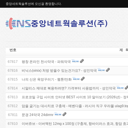
중앙네트웍솔루션에 오신걸 환영합니다.
번호
제 
67817
평창 온라인 천사약국 - 파워약국
67816
비닉스(vinix) 처방 받을수 있는건가요? - 성인약국
67815
나의 신은 욕망꾸러기 - 웹툰/만화
67814
시알리스 제대로 복용하려면? 가격부터 사용법까지 - 성인약국
67813
프로코밀 구입 사이트 인터넷 BEST 사이트 10 알아보기 (2026년) - 
67812
암을 굶기는 대사치료 구충제 - 메벤다졸 - 러시아 직구 우라몰 ulag9.to
67811
문경 24약국 24dirrnr
67810
이버쥬브 - 이버멕틴 12mg x 100정 (구충제, 항바이러스 효과, 항암 효