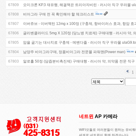
67809
오미크론 KP.3 재유행, 해결책은 트리아자비린 - 러시아 직구 우라몰 ula2
67808
비아그라 구매 전 꼭 확인해야 할 체크리스트
67807
이버쥬브 - 이버멕틴 12mg x 100정 (구충제, 항바이러스 효과, 항암 효
67806
글리벤클라미드 5mg X 120정 (당뇨병 치료제) 구매대행 - 러시아 약,
67805
암을 굶기는 대사치료 구충제 - 메벤다졸 - 러시아 직구 우라몰 ulaG9.to
67804
남양주 비아그라구매, 정품비아그라 전문몰 파워맨(Power man)
67803
알로홀 50정 (담즙분비촉진제) 구매대행 - 러시아 약, 의약품 전문 직구
1
네트윈
AP 카메라
WIFI모듈로 여러분들이 원하는 유비
세계로 네트윈이 함께 하겠습니다..