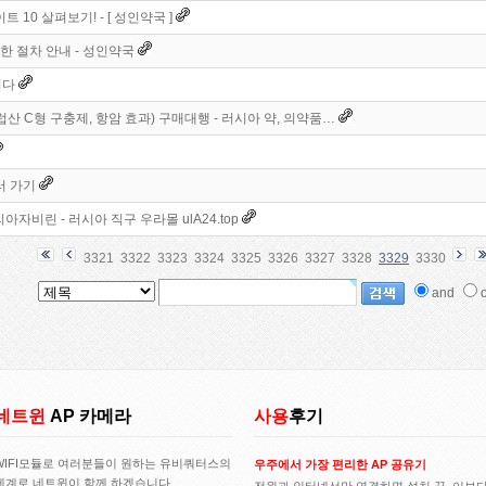
10 살펴보기! - [ 성인약국 ]
한 절차 안내 - 성인약국
니다
(유럽산 C형 구충제, 항암 효과) 구매대행 - 러시아 약, 의약품…
러 가기
아자비린 - 러시아 직구 우라몰 ulA24.top
3321
3322
3323
3324
3325
3326
3327
3328
3329
3330
and
o
네트윈
AP 카메라
사용
후기
WIFI모듈로 여러분들이 원하는 유비쿼터스의
우주에서 가장 편리한 AP 공유기
세계로 네트윈이 함께 하겠습니다..