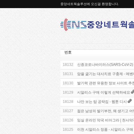
중앙네트웍솔루션에 오신걸 환영합니다.
번호
18132
신종코로나바이러스(SARS-CoV-2) 
18131
암을 굶기는 대사치료 구충제 - 메벤다졸
18130
발기력 관련 유용한 정보 사이트 추
18129
시알리스 구매 이렇게 선택하세요
18128
나만 보는 탑 공략집 - 웹툰 디시
18127
젊은 남성의 발기부전, 왜 생기고 어
18126
임실 온라인 약국 비아그라 | 천사
18125
이천 시알리스 정품 - 시알리스 구매