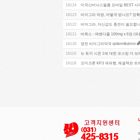
18124
미국산비닉스필름 모바일 BEST 사이트 
18123
비아그라 처방, 어떻게 받나요? 정확
18122
비아그라, 자신감도 충전이 필요합
18121
버목스 - 메벤다졸 100mg x 6정 
18120
영천 비아그라약국 qldkrmfkdirrnr
18119
뉴 토끼 시즌 1에 대한 포스팅 더 보
18118
오미크론 KP.3 재유행, 해결책은 트리